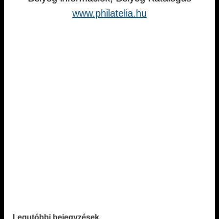
www.philatelia.hu
Legutóbbi bejegyzések