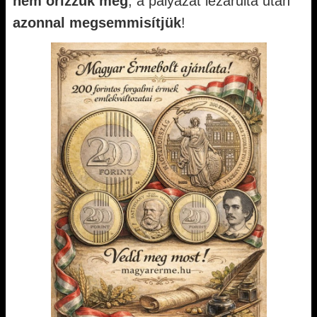
nem őrizzük meg
, a pályázat lezárulta után
azonnal megsemmisítjük
!