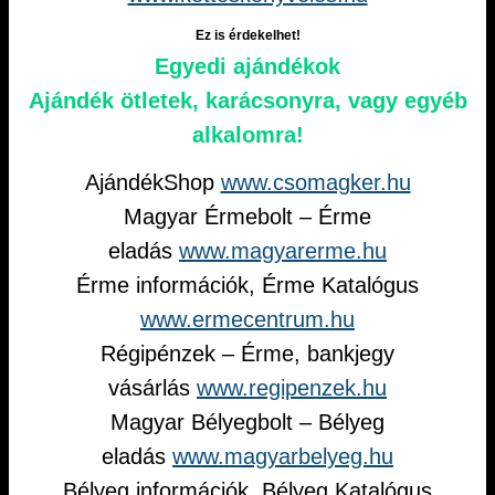
Ez is érdekelhet!
Egyedi ajándékok
Ajándék ötletek, karácsonyra, vagy egyéb
alkalomra!
AjándékShop
www.csomagker.hu
Magyar Érmebolt – Érme
eladás
www.magyarerme.hu
Érme információk, Érme Katalógus
www.ermecentrum.hu
Régipénzek – Érme, bankjegy
vásárlás
www.regipenzek.hu
Magyar Bélyegbolt – Bélyeg
eladás
www.magyarbelyeg.hu
Bélyeg információk, Bélyeg Katalógus