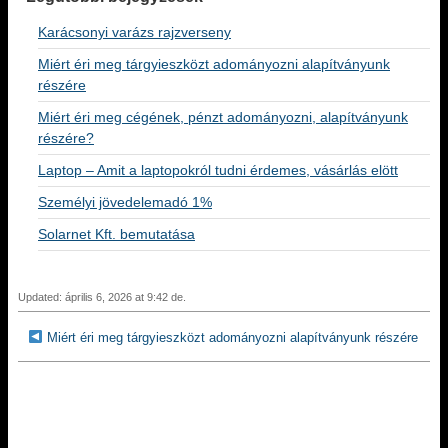
Karácsonyi varázs rajzverseny
Miért éri meg tárgyieszközt adományozni alapítványunk
részére
Miért éri meg cégének, pénzt adományozni, alapítványunk
részére?
Laptop – Amit a laptopokról tudni érdemes, vásárlás elött
Személyi jövedelemadó 1%
Solarnet Kft. bemutatása
Updated: április 6, 2026 at 9:42 de.
Miért éri meg tárgyieszközt adományozni alapítványunk részére