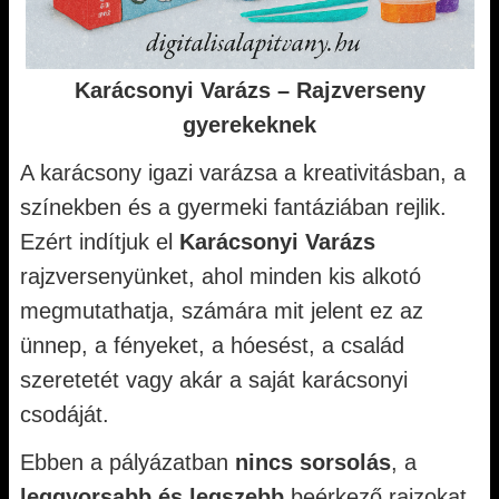
Karácsonyi Varázs – Rajzverseny
gyerekeknek
A karácsony igazi varázsa a kreativitásban, a
színekben és a gyermeki fantáziában rejlik.
Ezért indítjuk el
Karácsonyi Varázs
rajzversenyünket, ahol minden kis alkotó
megmutathatja, számára mit jelent ez az
ünnep, a fényeket, a hóesést, a család
szeretetét vagy akár a saját karácsonyi
csodáját.
Ebben a pályázatban
nincs sorsolás
, a
leggyorsabb és legszebb
beérkező rajzokat